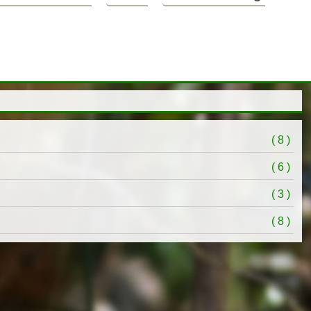
( 8 )
( 6 )
( 3 )
( 8 )