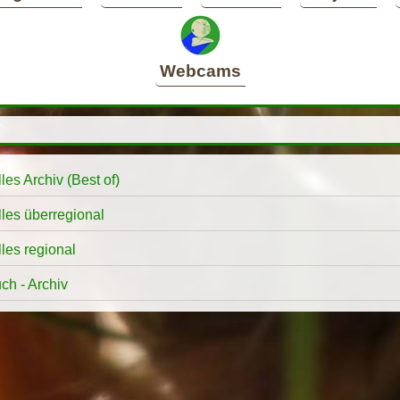
Webcams
les Archiv (Best of)
lles überregional
les regional
ch - Archiv