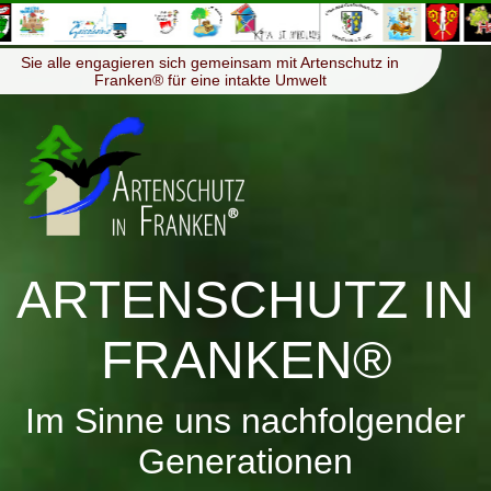
≡
Menü
Sie alle engagieren sich gemeinsam mit Artenschutz in
Franken® für eine intakte Umwelt
ARTENSCHUTZ IN
FRANKEN®
Im Sinne uns nachfolgender
Generationen