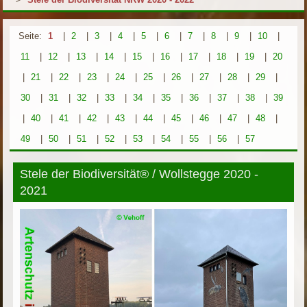
Seite:
1
|
2
|
3
|
4
|
5
|
6
|
7
|
8
|
9
|
10
|
11
|
12
|
13
|
14
|
15
|
16
|
17
|
18
|
19
|
20
|
21
|
22
|
23
|
24
|
25
|
26
|
27
|
28
|
29
|
30
|
31
|
32
|
33
|
34
|
35
|
36
|
37
|
38
|
39
|
40
|
41
|
42
|
43
|
44
|
45
|
46
|
47
|
48
|
49
|
50
|
51
|
52
|
53
|
54
|
55
|
56
|
57
Stele der Biodiversität® / Wollstegge 2020 -
2021