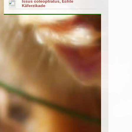
Issus coleoptratus, Echte
Käferzikade