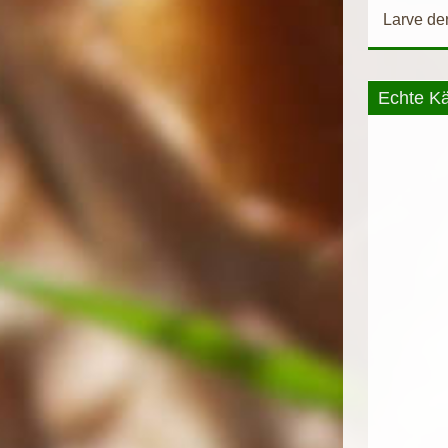
Larve der
Echte Kä