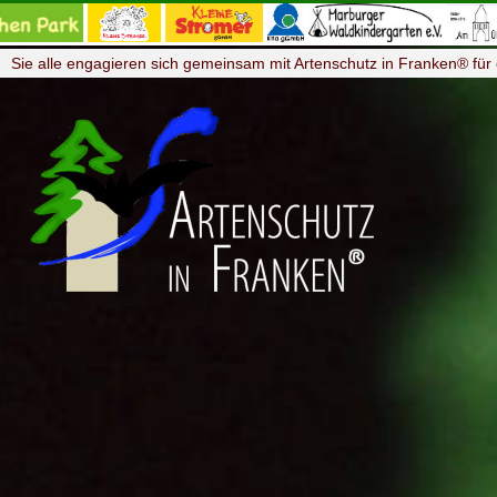
Sie alle engagieren sich gemeinsam mit Artenschutz in Franken® für 