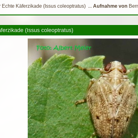
 Echte Käferzikade (Issus coleoptratus) ...
Aufnahme von
Ber
ferzikade (Issus coleoptratus)