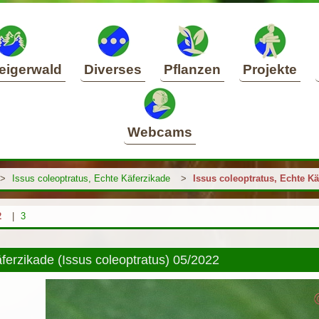
eigerwald
Diverses
Pflanzen
Projekte
Webcams
>
Issus coleoptratus, Echte Käferzikade
>
Issus coleoptratus, Echte Kä
2
|
3
ferzikade (Issus coleoptratus) 05/2022