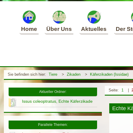
Home
Über Uns
Aktuelles
Der St
Sie befinden sich hier:
Tiere
>
Zikaden
>
Käferzikaden (Issidae)
Seite:
1
|
Aktueller Ordner:
Issus coleoptratus, Echte Käferzikade
Echte Kä
Parallele Themen: