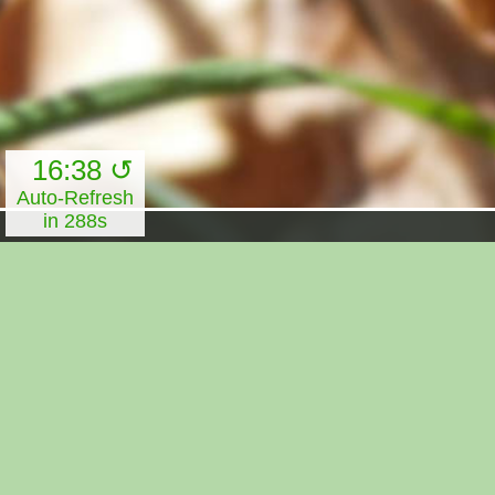
16:38 ↺
Auto-Refresh
in 286s