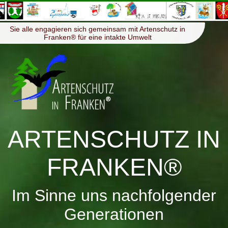
≡
Menü
Sie alle engagieren sich gemeinsam mit Artenschutz in
Franken® für eine intakte Umwelt
ARTENSCHUTZ IN
FRANKEN®
Im Sinne uns nachfolgender
Generationen