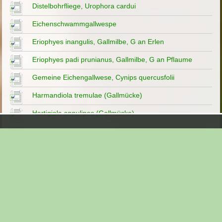
Distelbohrfliege, Urophora cardui
Eichenschwammgallwespe
Eriophyes inangulis, Gallmilbe, G an Erlen
Eriophyes padi prunianus, Gallmilbe, G an Pflaume
Gemeine Eichengallwese, Cynips quercusfolii
Harmandiola tremulae (Gallmücke)
Hartigiola annulipes (Gallmücke)
Lasioptera rubi (Gallmücke)
Linsengalle, Neuroters quercusbaccarum
(Gallwespe)
Liposthenes glechomae, Gundermann-Galle
Nectria galligena - Galle an Schwarzpappel
Neuroterus albipes (Gallwespe)