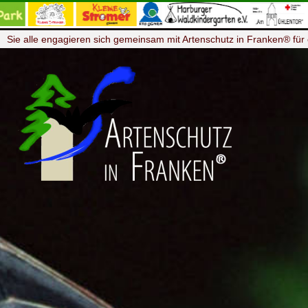
Sie alle engagieren sich gemeinsam mit Artenschutz in Franken® für 