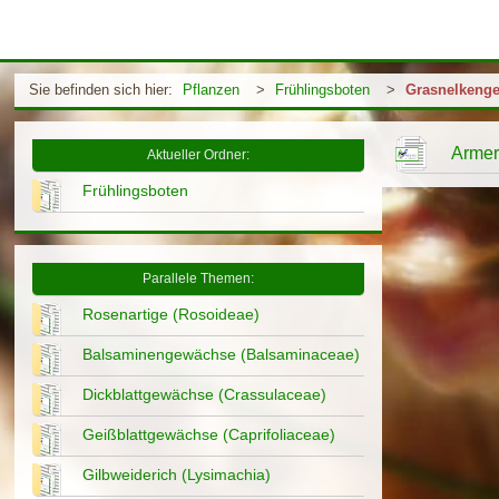
Sie befinden sich hier:
Pflanzen
>
Frühlingsboten
>
Grasnelkeng
Armer
Aktueller Ordner:
Frühlingsboten
Parallele Themen:
Rosenartige (Rosoideae)
Balsaminengewächse (Balsaminaceae)
Dickblattgewächse (Crassulaceae)
Geißblattgewächse (Caprifoliaceae)
Gilbweiderich (Lysimachia)