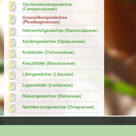
Glockenblumengewächse
(Campanulaceae)
Grasnelkengewächse
(Plumbaginaceae)
Hahnenfußgewächse (Ranunculaceae)
Kardengewächse (Dipsacaceae)
Korbblütler (Cichorioideae)
Kreuzblütler (Brassicaceae)
Liliengewächse (Liliaceae)
Lippenblütler (Lamiaceae)
Malvengewächse (Malvaceae)
Nachtkerzengewächse (Onagraceae)
Nachtschattengewächse (Solanaceae)
Nelkengewächse (Caryophyllaceae