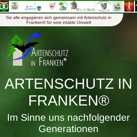
≡
Menü
Sie alle engagieren sich gemeinsam mit Artenschutz in
Franken® für eine intakte Umwelt
ARTENSCHUTZ IN
FRANKEN®
Im Sinne uns nachfolgender
Generationen