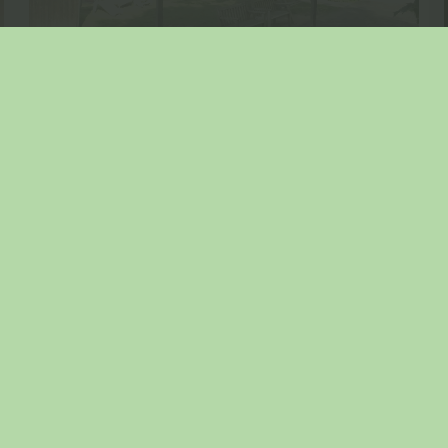
Seite:
1
|
2
|
3
|
4
|
5
|
6
|
7
|
8
|
9
|
10
|
11
|
12
|
13
|
14
|
15
|
16
|
17
|
18
|
19
|
20
|
21
|
22
|
23
|
24
Aktueller Ordner:
Die Wilden Bienchen von Viechtach ( Bayern )
Parallele Themen: