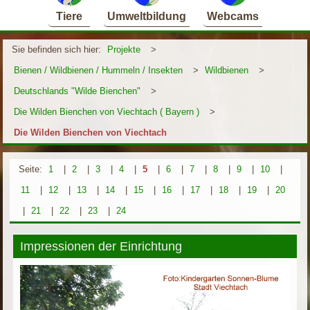
Tiere
Umweltbildung
Webcams
Sie befinden sich hier:
Projekte
>
Bienen / Wildbienen / Hummeln / Insekten
>
Wildbienen
>
Deutschlands "Wilde Bienchen"
>
Die Wilden Bienchen von Viechtach ( Bayern )
>
Die Wilden Bienchen von Viechtach
Seite:
1
|
2
|
3
|
4
|
5
|
6
|
7
|
8
|
9
|
10
|
11
|
12
|
13
|
14
|
15
|
16
|
17
|
18
|
19
|
20
|
21
|
22
|
23
|
24
Impressionen der Einrichtung