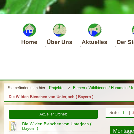
Home
Über Uns
Aktuelles
Der St
Sie befinden sich hier:
Projekte
>
Bienen / Wildbienen / Hummeln / I
Die Wilden Bienchen von Unterjoch ( Bayern )
Seite:
1
|
Aktueller Ordner:
Die Wilden Bienchen von Unterjoch (
Bayern )
Montage 