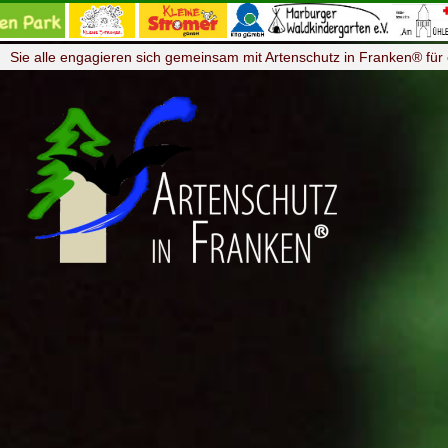
Sie alle engagieren sich gemeinsam mit Artenschutz in Franken® für 