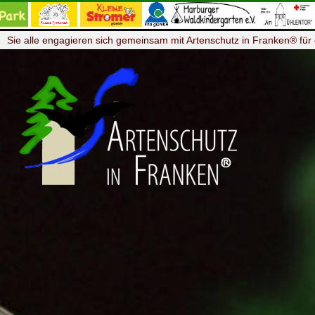
Sie alle engagieren sich gemeinsam mit Artenschutz in Franken® für 