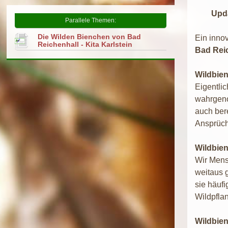
Update
Parallele Themen:
Die Wilden Bienchen von Bad
Ein inno
Reichenhall - Kita Karlstein
Bad Rei
Wildbien
Eigentli
wahrgeno
auch ber
Ansprüch
Wildbien
Wir Mens
weitaus 
sie häufi
Wildpfla
Wildbien