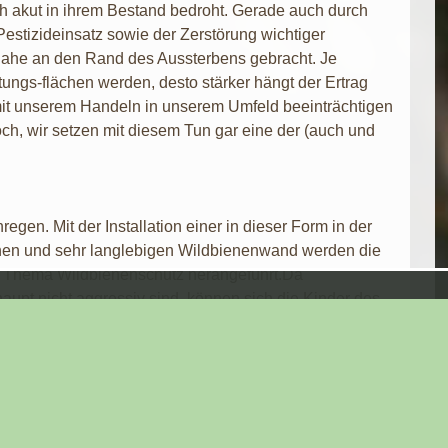
ch akut in ihrem Bestand bedroht. Gerade auch durch
stizideinsatz sowie der Zerstörung wichtiger
ahe an den Rand des Aussterbens gebracht. Je
ungs-flächen werden, desto stärker hängt der Ertrag
mit unserem Handeln in unserem Umfeld beeinträchtigen
ch, wir setzen mit diesem Tun gar eine der (auch und
en. Mit der Installation einer in dieser Form in der
nen und sehr langlebigen Wildbienenwand werden die
s Thema Wildbienenschutz herangeführt.Da
upt nicht aggressiv sind, können sich die Kinder des
n Treiben live erleben. Gleichfalls soll das Projekt
umgebende Artenvielfalt erlernen und wichtige
Tieren wieder vertraut zu machen kann es tatsächlich
n das eine Art Win-Win Prinzip entsteht, das beiden