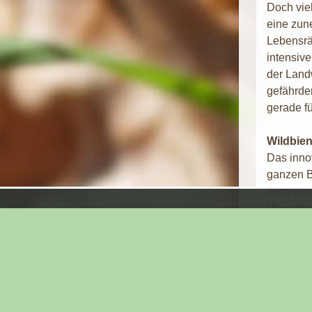
Doch vie
eine zun
Lebensrä
intensive
der Land
gefährden
gerade f
Wildbien
Das innov
ganzen B
Jüngsten
Mauerbie
Kindergar
dafür sor
Zusammen
Denn nur
gelingen 