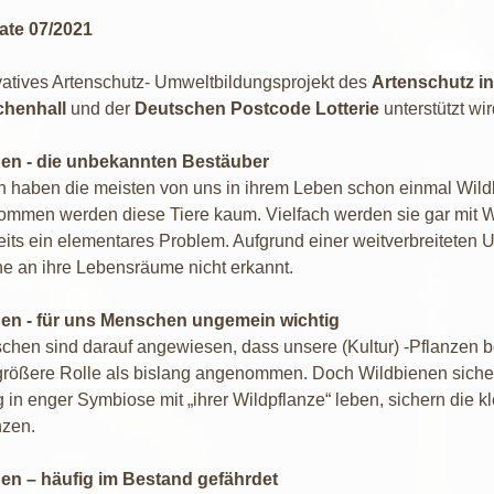
 07/2021
vatives Artenschutz- Umweltbildungsprojekt des
Artenschutz i
chenhall
und der
Deutschen Postcode Lotterie
unterstützt wir
en - die unbekannten Bestäuber
ch haben die meisten von uns in ihrem Leben schon einmal Wil
mmen werden diese Tiere kaum. Vielfach werden sie gar mit We
eits ein elementares Problem. Aufgrund einer weitverbreiteten 
e an ihre Lebensräume nicht erkannt.
en - für uns Menschen ungemein wichtig
chen sind darauf angewiesen, dass unsere (Kultur) -Pflanzen b
größere Rolle als bislang angenommen. Doch Wildbienen sichern 
g in enger Symbiose mit „ihrer Wildpflanze“ leben, sichern die 
nzen.
en – häufig im Bestand gefährdet