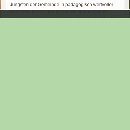
Jüngsten der Gemeinde in pädagogisch wertvoller
Form bewusst an das Thema Wildbienenschutz
herangeführt.Da Mauerbienen, also die bevorzugten
Besiedler einer solchen Wand, überhaupt nicht
aggressiv sind, können sich die Kinder des
Kindergartens den Tieren gefahrlos nähern und diese
auch in ihrem emsigen Treiben live erleben.
Gleichfalls soll das Projekt dafür sorgen, dass die
Kinder den Respekt und die Achtung für die uns
umgebende Artenvielfalt erlernen und wichtige
Zusammenhänge in spielerischer Form erkennen.
Denn nur, wenn es gelingt, die uns nachfolgende
Generation mit diesen Tieren wieder vertraut zu
machen kann es tatsächlich gelingen effektive Wege
zu beschreiten die auch Garant dafür sein können
das eine Art Win-Win Prinzip entsteht, das beiden
Arten das Überleben ermöglicht.