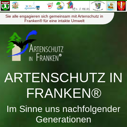
≡
Menü
Sie alle engagieren sich gemeinsam mit Artenschutz in
Franken® für eine intakte Umwelt
ARTENSCHUTZ IN
FRANKEN®
Im Sinne uns nachfolgender
Generationen