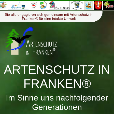
≡
Menü
Sie alle engagieren sich gemeinsam mit Artenschutz in
Franken® für eine intakte Umwelt
ARTENSCHUTZ IN
FRANKEN®
Im Sinne uns nachfolgender
Generationen