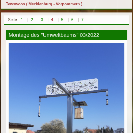
Tewswoos ( Mecklenburg - Vorpommern )
Seite:
1
|
2
|
3
|
4
|
5
|
6
|
7
Montage des "Umweltbaums" 03/2022