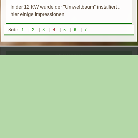
In der 12 KW wurde der "Umweltbaum" installiert ..
hier einige Impressionen
Seite:
1
|
2
|
3
|
4
|
5
|
6
|
7
Aktueller Ordner:
Natur meets technology
Parallele Themen:
Bremen ( Hansestadt Bremen )
Dippoldiswalde ( Sachsen )
Geretsried ( Bayern )
Heidgraben ( Schleswig - Holstein )