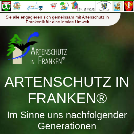
≡
Menü
Sie alle engagieren sich gemeinsam mit Artenschutz in
Franken® für eine intakte Umwelt
ARTENSCHUTZ IN
FRANKEN®
Im Sinne uns nachfolgender
Generationen