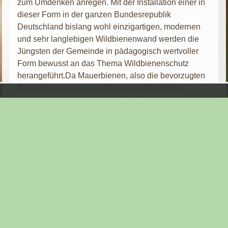
zum Umdenken anregen. Mit der Installation einer in
dieser Form in der ganzen Bundesrepublik
Deutschland bislang wohl einzigartigen, modernen
und sehr langlebigen Wildbienenwand werden die
Jüngsten der Gemeinde in pädagogisch wertvoller
Form bewusst an das Thema Wildbienenschutz
herangeführt.Da Mauerbienen, also die bevorzugten
Besiedler einer solchen Wand, überhaupt nicht
aggressiv sind, können sich die Kinder des
Kindergartens den Tieren gefahrlos nähern und diese
auch in ihrem emsigen Treiben live erleben.
Gleichfalls soll das Projekt dafür sorgen, dass die
Kinder den Respekt und die Achtung für die uns
umgebende Artenvielfalt erlernen und wichtige
Zusammenhänge in spielerischer Form erkennen.
Denn nur, wenn es gelingt, die uns nachfolgende
Generation mit diesen Tieren wieder vertraut zu
machen kann es tatsächlich gelingen effektive Wege