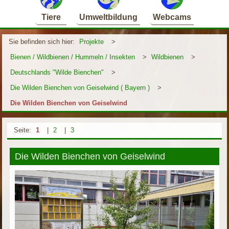
Tiere
Umweltbildung
Webcams
Sie befinden sich hier:
Projekte
>
Bienen / Wildbienen / Hummeln / Insekten
>
Wildbienen
>
Deutschlands "Wilde Bienchen"
>
Die Wilden Bienchen von Geiselwind ( Bayern )
>
Die Wilden Bienchen von Geiselwind
Seite:
1
|
2
|
3
Die Wilden Bienchen von Geiselwind