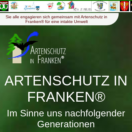
≡
Menü
Sie alle engagieren sich gemeinsam mit Artenschutz in
Franken® für eine intakte Umwelt
ARTENSCHUTZ IN
FRANKEN®
Im Sinne uns nachfolgender
Generationen