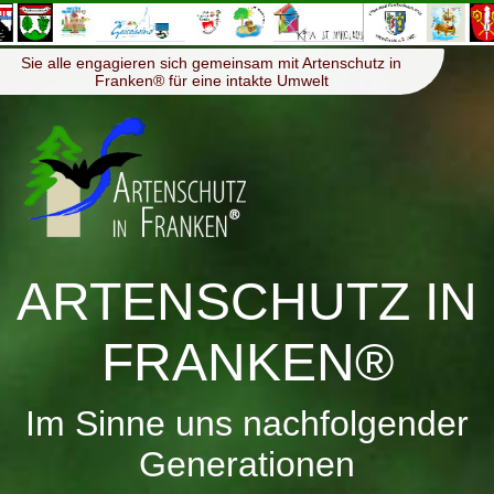
≡
Menü
Sie alle engagieren sich gemeinsam mit Artenschutz in
Franken® für eine intakte Umwelt
ARTENSCHUTZ IN
FRANKEN®
Im Sinne uns nachfolgender
Generationen