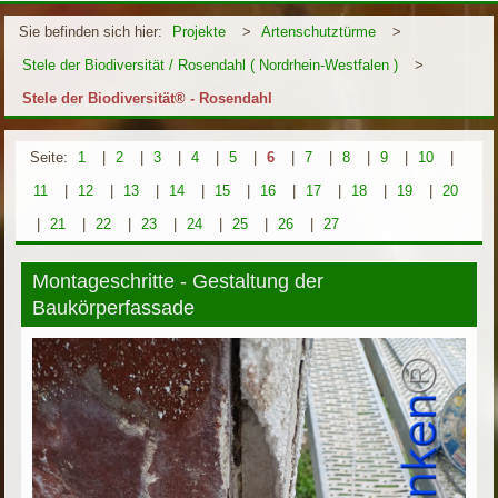
Sie befinden sich hier:
Projekte
>
Artenschutztürme
>
Stele der Biodiversität / Rosendahl ( Nordrhein-Westfalen )
>
Stele der Biodiversität® - Rosendahl
Seite:
1
|
2
|
3
|
4
|
5
|
6
|
7
|
8
|
9
|
10
|
11
|
12
|
13
|
14
|
15
|
16
|
17
|
18
|
19
|
20
|
21
|
22
|
23
|
24
|
25
|
26
|
27
Montageschritte - Gestaltung der
Baukörperfassade