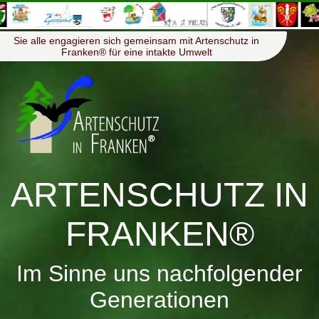
≡
Menü
Sie alle engagieren sich gemeinsam mit Artenschutz in
Franken® für eine intakte Umwelt
ARTENSCHUTZ IN
FRANKEN®
Im Sinne uns nachfolgender
Generationen