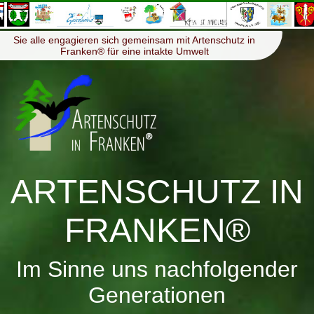
≡
Menü
Sie alle engagieren sich gemeinsam mit Artenschutz in
Franken® für eine intakte Umwelt
ARTENSCHUTZ IN
FRANKEN®
Im Sinne uns nachfolgender
Generationen