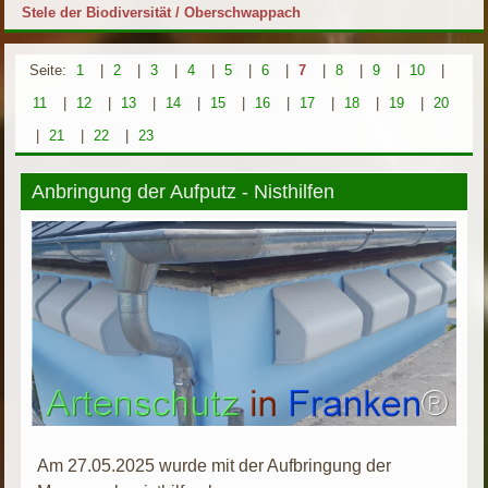
Stele der Biodiversität / Oberschwappach
Seite:
1
|
2
|
3
|
4
|
5
|
6
|
7
|
8
|
9
|
10
|
11
|
12
|
13
|
14
|
15
|
16
|
17
|
18
|
19
|
20
|
21
|
22
|
23
Anbringung der Aufputz - Nisthilfen
Am 27.05.2025 wurde mit der Aufbringung der