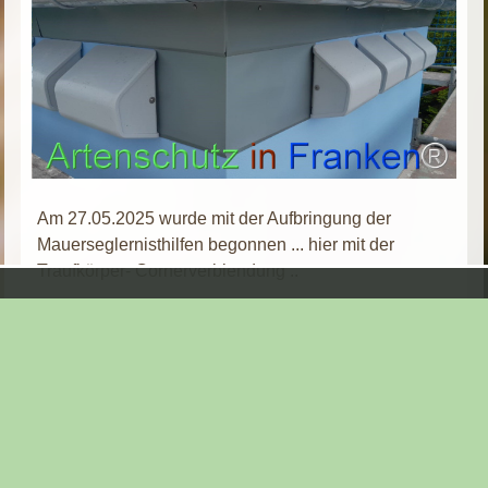
Am 27.05.2025 wurde mit der Aufbringung der
Mauerseglernisthilfen begonnen ... hier mit der
Traufkörper- Cornerverblendung ..
Seite:
1
|
2
|
3
|
4
|
5
|
6
|
7
|
8
|
9
|
10
|
11
|
12
|
13
|
14
|
15
|
16
|
17
|
18
|
19
|
20
|
21
|
22
|
23
Aktueller Ordner: