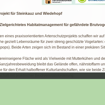
ojekt für Steinkauz und Wiedehopf
lgerichtetes Habitatmanagement für gefährdete Brutvoge
n eines praxisorientierten Artenschutzprojekts schaffen wir au
che gezielt Lebensräume für zwei streng geschützte Vogelarten
ops). Beide Arten zeigen sich im Bestand in einer prekären Sit
ereinseigene Fläche wird als Vielweide mit Mutterkühen und de
anzjahresbeweidung bleibt das Gelände offen, nährstoffarm und 
 für den Erhalt halboffener Kulturlandschaften, wie sie beide Z
chaft mit praktischer Biodiversitätsförderung.
optimierung durch gezielte Maßnahmen
abitatqualität für Steinkauz und Wiedehopf signifikant zu 
ovativer Artenschutzmaßnahmen um: