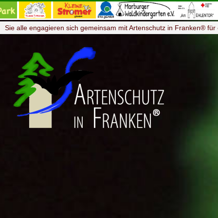
Sie alle engagieren sich gemeinsam mit Artenschutz in Franken® für 