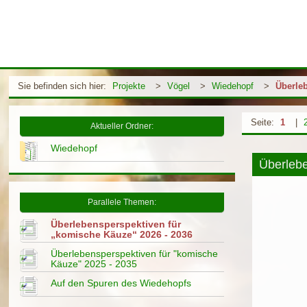
Sie befinden sich hier:
Projekte
>
Vögel
>
Wiedehopf
>
Überle
Seite:
1
|
Aktueller Ordner:
Wiedehopf
Überlebe
Parallele Themen:
Überlebensperspektiven für
„komische Käuze“ 2026 - 2036
Überlebensperspektiven für "komische
Käuze" 2025 - 2035
Auf den Spuren des Wiedehopfs