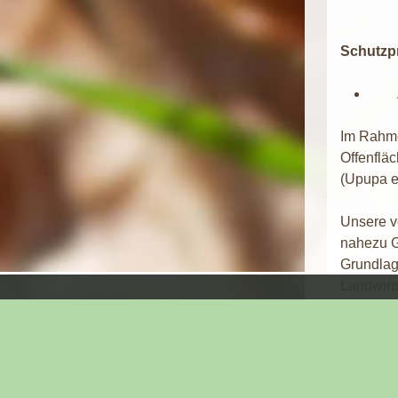
Schutzpr
Zie
Im Rahme
Offenflä
(Upupa ep
Unsere v
nahezu G
Grundlage
Landwirts
Habitat
Um die H
und inn