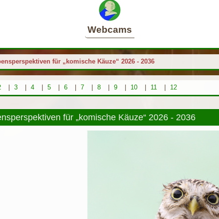
Webcams
bensperspektiven für „komische Käuze“ 2026 - 2036
2
|
3
|
4
|
5
|
6
|
7
|
8
|
9
|
10
|
11
|
12
nsperspektiven für „komische Käuze“ 2026 - 2036