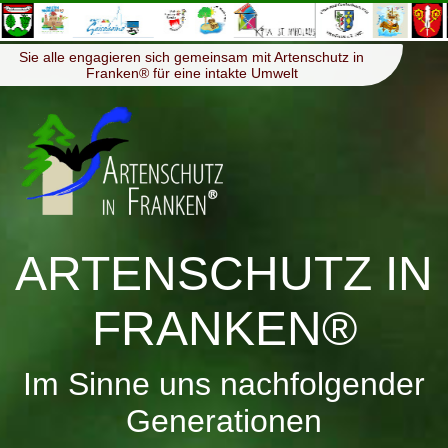
≡
Menü
Sie alle engagieren sich gemeinsam mit Artenschutz in
Franken® für eine intakte Umwelt
ARTENSCHUTZ IN
FRANKEN®
Im Sinne uns nachfolgender
Generationen