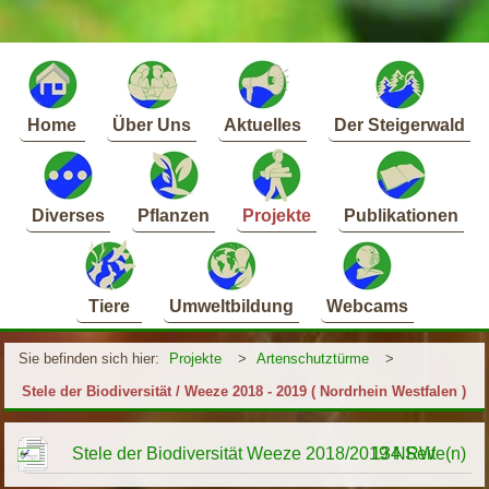
Home
Über Uns
Aktuelles
Der Steigerwald
Diverses
Pflanzen
Projekte
Publikationen
Tiere
Umweltbildung
Webcams
Sie befinden sich hier:
Projekte
>
Artenschutztürme
>
Stele der Biodiversität / Weeze 2018 - 2019 ( Nordrhein Westfalen )
Stele der Biodiversität Weeze 2018/2019 NRW
134 Seite(n)