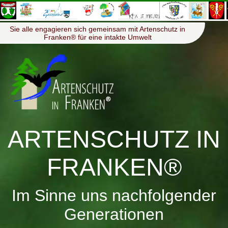
≡
Menü
Sie alle engagieren sich gemeinsam mit Artenschutz in
Franken® für eine intakte Umwelt
ARTENSCHUTZ IN
FRANKEN®
Im Sinne uns nachfolgender
Generationen