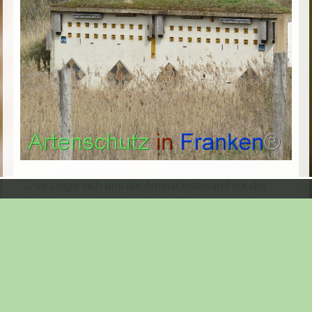
... so zeigte sich uns die Artenschutzwand vor der
Optimierung ... 10 Jahre ist das Element nun alt ..
Seite:
1
|
2
|
3
Aktueller Ordner: