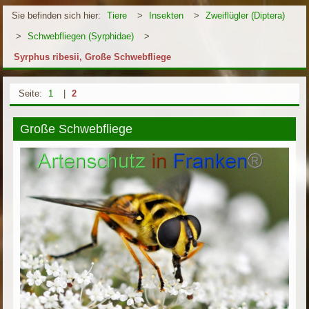
Sie befinden sich hier:
Tiere
>
Insekten
>
Zweiflügler (Diptera)
>
Schwebfliegen (Syrphidae)
>
Syrphus ribesii, Große Schwebfliege
Seite:
1
|
2
Große Schwebfliege