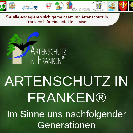
≡
Menü
Sie alle engagieren sich gemeinsam mit Artenschutz in
Franken® für eine intakte Umwelt
ARTENSCHUTZ IN
FRANKEN®
Im Sinne uns nachfolgender
Generationen