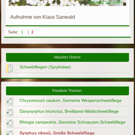
Aufnahme von Klaus Sanwald
Seite:
1
|
2
Aktueller Ordner:
Schwebfliegen (Syrphidae)
Parallele Themen:
Chrysotoxum cautum, Gemeine Wespenschwebfliege
Dasysyrphus tricinctus, Breitband-Waldschwebfliege
Rhingia campestris, Gemeine Schnauzen-Schwebfliege
Syrphus ribesii, Große Schwebfliege