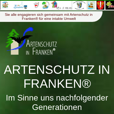
≡
Menü
Sie alle engagieren sich gemeinsam mit Artenschutz in
Franken® für eine intakte Umwelt
ARTENSCHUTZ IN
FRANKEN®
Im Sinne uns nachfolgender
Generationen