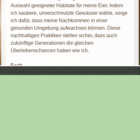
Auswahl geeigneter Habitate für meine Eier. Indem
ich saubere, unverschmutzte Gewässer wähle, sorge
ich dafür, dass meine Nachkommen in einer
gesunden Umgebung aufwachsen können. Diese
nachhaltigen Praktiken stellen sicher, dass auch
zukünftige Generationen die gleichen
Überlebenschancen haben wie ich.
Fazit
Als Blauflügel-Prachtlibelle lebe ich im Einklang mit
der Natur und setze auf nachhaltige und innovative
Methoden, um zu überleben und mich fortzupflanzen.
Mein Leben und meine Handlungen tragen dazu bei,
das Ökosystem zu erhalten und eine lebenswerte
Welt für zukünftige Generationen zu schaffen. Wenn
wir alle so handeln, können wir eine bessere,
nachhaltigere Zukunft für alle Lebewesen auf diesem
Planeten sicherstellen.