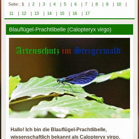
Seite:
1
|
2
|
3
|
4
|
5
|
6
|
7
|
8
|
9
|
10
|
11
|
12
|
13
|
14
|
15
|
16
|
17
Blauflügel-Prachtlibelle (Calopteryx virgo)
Hallo! Ich bin die Blauflügel-Prachtlibelle,
wissenschaftlich bekannt als Calopteryx virgo.