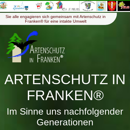
≡
Menü
Sie alle engagieren sich gemeinsam mit Artenschutz in
Franken® für eine intakte Umwelt
ARTENSCHUTZ IN
FRANKEN®
Im Sinne uns nachfolgender
Generationen