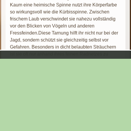
Kaum eine heimische Spinne nutzt ihre Körperfarbe
so wirkungsvoll wie die Kürbisspinne. Zwischen
frischem Laub verschwindet sie nahezu vollständig
vor den Blicken von Vögeln und anderen
Fressfeinden.Diese Tarnung hilft ihr nicht nur bei der
Jagd, sondern schützt sie gleichzeitig selbst vor
Gefahren. Besonders in dicht belaubten Sträuchern
ist sie oft nur anhand ihres feinen Radnetzes zu
entdecken.
Klimawandel und Veränderungen ihrer
Lebensräume
Obwohl die Gewöhnliche Kürbisspinne heute noch
vielerorts anzutreffen ist, verändern sich ihre
Lebensbedingungen zunehmend.
Steigende Temperaturen führen dazu, dass sich
Vegetationsperioden verschieben. Pflanzen treiben
früher aus, Blütezeiten verändern sich und auch die