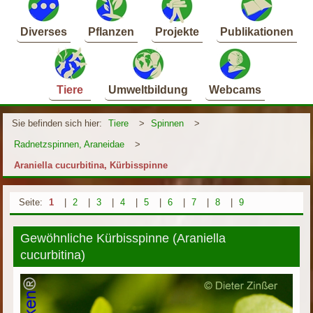
Diverses
Pflanzen
Projekte
Publikationen
Tiere
Umweltbildung
Webcams
Sie befinden sich hier:
Tiere
>
Spinnen
>
Radnetzspinnen, Araneidae
>
Araniella cucurbitina, Kürbisspinne
Seite:
1
|
2
|
3
|
4
|
5
|
6
|
7
|
8
|
9
Gewöhnliche Kürbisspinne (Araniella
cucurbitina)