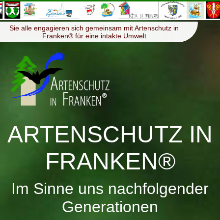
≡
Menü
Sie alle engagieren sich gemeinsam mit Artenschutz in
Franken® für eine intakte Umwelt
ARTENSCHUTZ IN
FRANKEN®
Im Sinne uns nachfolgender
Generationen