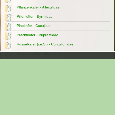
Pflanzenkäfer - Alleculidae
Pillenkäfer - Byrrhidae
Plattkäfer - Cucujidae
Prachtkäfer - Buprestidae
Rüsselkäfer (i.e.S.) - Curculionidae
Raubplattkäfer - Silvanidae
Rosenkäfer (Cetoniinae)
Rotdeckenkäfer - Lycidae
Sandlaufkäfer - Cicindelidae
Scheinbockkäfer - Oedemeridae
Schildkäfer - Cassididae
Schnellkäfer - Elateridae