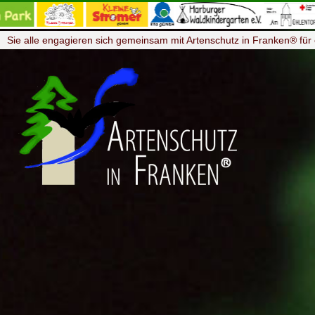
Sie alle engagieren sich gemeinsam mit Artenschutz in Franken® für 