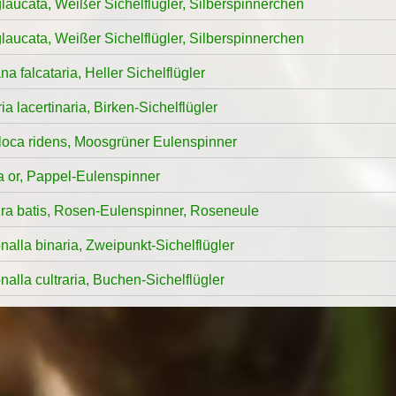
glaucata, Weißer Sichelflügler, Silberspinnerchen
glaucata, Weißer Sichelflügler, Silberspinnerchen
a falcataria, Heller Sichelflügler
ia lacertinaria, Birken-Sichelflügler
loca ridens, Moosgrüner Eulenspinner
a or, Pappel-Eulenspinner
ira batis, Rosen-Eulenspinner, Roseneule
alla binaria, Zweipunkt-Sichelflügler
alla cultraria, Buchen-Sichelflügler