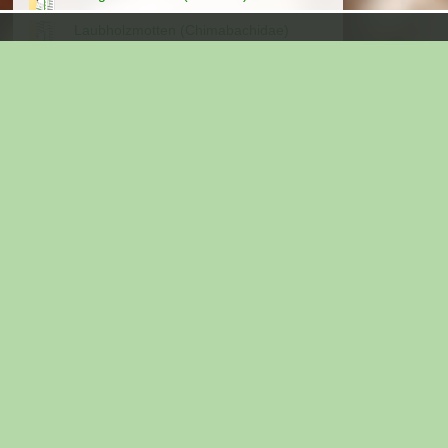
Laubholzmotten (Chimabachidae)
Motten
Palpenmotten (Gelechiidae )
Pantheinae
Pfauenspinner (Saturniidae)
Ritterfalter (Papilionidae)
Schneckenspinner, Asselspinner,
Schildmotten (Limacodidae)
Sichelflügler
Spreizflügelfalter (Choreutidae)
Stathmopodidae
Trägspinner, Schadspinner
(Lymantriinae)
Urmotten (Micropterigidae)