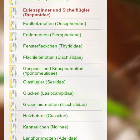
Eulenspinner und Sichelflügler
(Drepanidae)
Faulholzmotten (Oecophoridae)
Federmotten (Pterophoridae)
Fensterfleckchen (Thyrididae)
Flachleibmotten (Elachistidae)
Gespinst- und Knospenmotten
(Yponomeutidae)
Glasflügler (Sesiidae)
Glucken (Lasiocampidae)
Grasminiermotten (Elachistidae)
Holzbohrer (Cossidae)
Kahneulchen (Nolinae)
Langhornmotten (Adelidae)