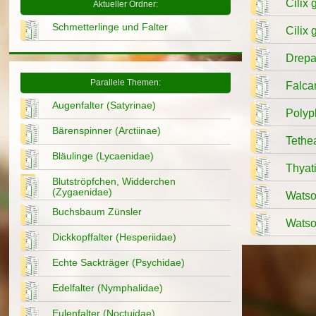
Cilix 
Aktueller Ordner:
Schmetterlinge und Falter
Cilix 
Drepan
Parallele Themen:
Falcar
Augenfalter (Satyrinae)
Polyp
Bärenspinner (Arctiinae)
Tethe
Bläulinge (Lycaenidae)
Thyat
Blutströpfchen, Widderchen
(Zygaenidae)
Watson
Buchsbaum Zünsler
Watson
Dickkopffalter (Hesperiidae)
Echte Sackträger (Psychidae)
Edelfalter (Nymphalidae)
Eulenfalter (Noctuidae)