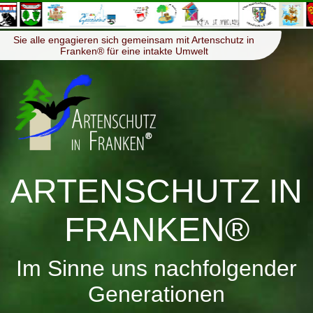
≡
Menü
Sie alle engagieren sich gemeinsam mit Artenschutz in
Franken® für eine intakte Umwelt
ARTENSCHUTZ IN
FRANKEN®
Im Sinne uns nachfolgender
Generationen