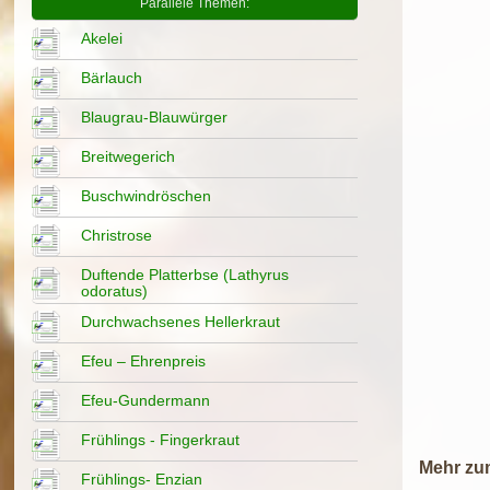
Parallele Themen:
Akelei
Bärlauch
Blaugrau-Blauwürger
Breitwegerich
Buschwindröschen
Christrose
Duftende Platterbse (Lathyrus
odoratus)
Durchwachsenes Hellerkraut
Efeu – Ehrenpreis
Efeu-Gundermann
Frühlings - Fingerkraut
Mehr zu
Frühlings- Enzian