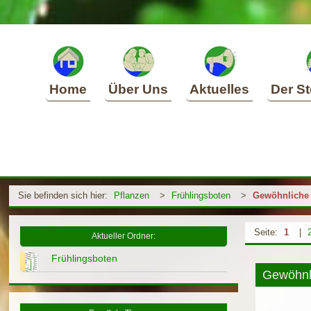
Home
Über Uns
Aktuelles
Der St
Sie befinden sich hier:
Pflanzen
>
Frühlingsboten
>
Gewöhnliche
Seite:
1
|
Aktueller Ordner:
Frühlingsboten
Gewöhnl