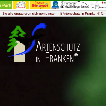
Sie alle engagieren sich gemeinsam mit Artenschutz in Franken® für 