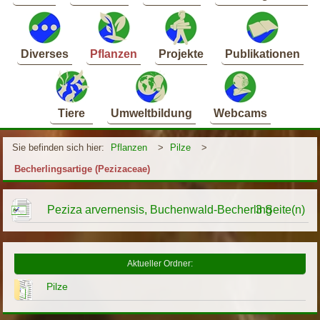
Diverses
Pflanzen
Projekte
Publikationen
Tiere
Umweltbildung
Webcams
Sie befinden sich hier:
Pflanzen
>
Pilze
>
Becherlingsartige (Pezizaceae)
Peziza arvernensis, Buchenwald-Becherling
3 Seite(n)
Aktueller Ordner:
Pilze