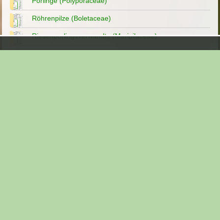
Porlinge (Polyporaceae)
Röhrenpilze (Boletaceae)
Riesenporlingsverwandte (Meripilaceae)
Riesenschirmpilze (Macrolepiota)
Rinden- und Schichtpilze (Corticiaceae)
Ritterlingsartige (Tricholomataceae)
Sarcomyxa serotina, Gelbstieliger Muschelseitling
Schizophyllum commune, Spaltblättling
Schleimpilzähnliche
Schleimpilze (Mycetoza)
Schmierlingsverwandte (Gomphidiaceae)
Schmierröhrlingsverwandte
Schnecklingsverwandte (Hygrophoraceae)