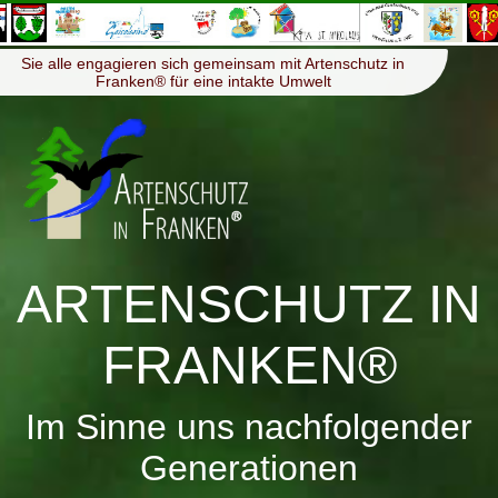
≡
Menü
Sie alle engagieren sich gemeinsam mit Artenschutz in
Franken® für eine intakte Umwelt
ARTENSCHUTZ IN
FRANKEN®
Im Sinne uns nachfolgender
Generationen