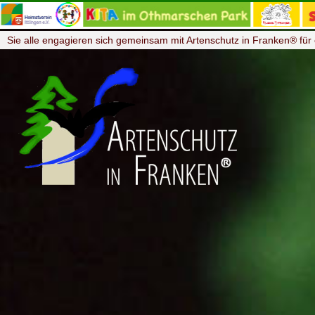
Sie alle engagieren sich gemeinsam mit Artenschutz in Franken® für 