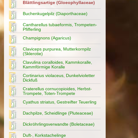
Blättlingsartige (Gloeophyllaceae)
Buchenkugelpilz (Diaporthaceae)
Cantharellus tubaeformis, Trompeten-
Pfifferling
Champignons (Agaricus)
Claviceps purpurea, Mutterkornpilz
(Sklerotie)
Clavulina coralloides, Kammkoralle,
Kammförmige Koralle
Cortinarius violaceus, Dunkelvioletter
Dickfuß
Craterellus cornucopioides, Herbst-
Trompete, Toten-Trompete
Cyathus striatus, Gestreifter Teuerling
Dachpilze, Scheidlinge (Pluteaceae)
Dickröhrlingsverwandte (Boletaceae)
Duft-, Korkstachelinge