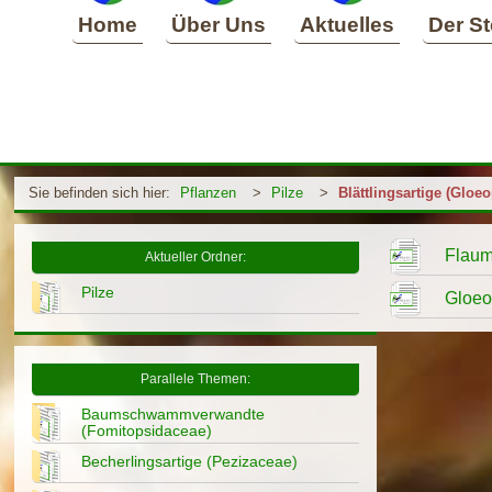
Home
Über Uns
Aktuelles
Der St
Sie befinden sich hier:
Pflanzen
>
Pilze
>
Blättlingsartige (Gloe
Flaum
Aktueller Ordner:
Pilze
Gloeo
Parallele Themen:
Baumschwammverwandte
(Fomitopsidaceae)
Becherlingsartige (Pezizaceae)