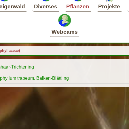
eigerwald
Diverses
Pflanzen
Projekte
Webcams
ophyllaceae)
haar-Trichterling
phyllum trabeum, Balken-Blättling