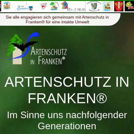
≡
Menü
Sie alle engagieren sich gemeinsam mit Artenschutz in
Franken® für eine intakte Umwelt
ARTENSCHUTZ IN
FRANKEN®
Im Sinne uns nachfolgender
Generationen