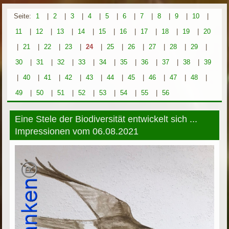
Seite:
1
|
2
|
3
|
4
|
5
|
6
|
7
|
8
|
9
|
10
|
11
|
12
|
13
|
14
|
15
|
16
|
17
|
18
|
19
|
20
|
21
|
22
|
23
|
24
|
25
|
26
|
27
|
28
|
29
|
30
|
31
|
32
|
33
|
34
|
35
|
36
|
37
|
38
|
39
|
40
|
41
|
42
|
43
|
44
|
45
|
46
|
47
|
48
|
49
|
50
|
51
|
52
|
53
|
54
|
55
|
56
Eine Stele der Biodiversität entwickelt sich ...
Impressionen vom 06.08.2021