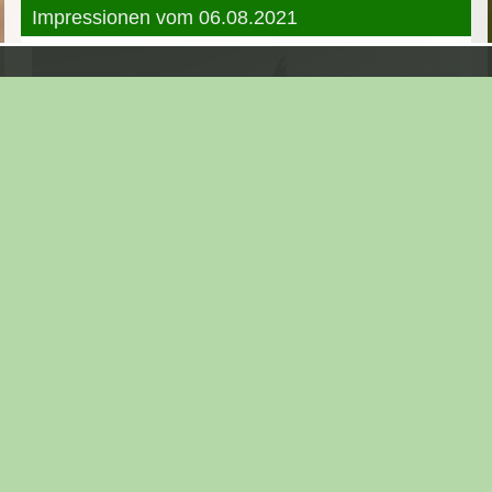
Impressionen vom 06.08.2021
Erste Detailformationen zeigen sich ...
Seite:
1
|
2
|
3
|
4
|
5
|
6
|
7
|
8
|
9
|
10
|