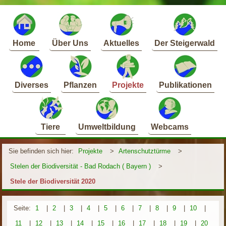
Home
Über Uns
Aktuelles
Der Steigerwald
Diverses
Pflanzen
Projekte
Publikationen
Tiere
Umweltbildung
Webcams
Sie befinden sich hier:
Projekte
>
Artenschutztürme
>
Stelen der Biodiversität - Bad Rodach ( Bayern )
>
Stele der Biodiversität 2020
Seite:
1
|
2
|
3
|
4
|
5
|
6
|
7
|
8
|
9
|
10
|
11
|
12
|
13
|
14
|
15
|
16
|
17
|
18
|
19
|
20