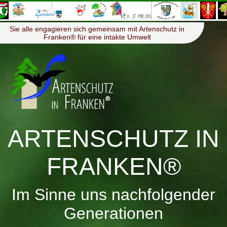
≡
Menü
Sie alle engagieren sich gemeinsam mit Artenschutz in
Franken® für eine intakte Umwelt
ARTENSCHUTZ IN
FRANKEN®
Im Sinne uns nachfolgender
Generationen