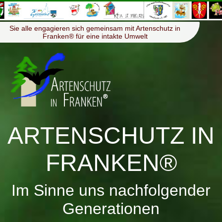
≡
Menü
Sie alle engagieren sich gemeinsam mit Artenschutz in
Franken® für eine intakte Umwelt
ARTENSCHUTZ IN
FRANKEN®
Im Sinne uns nachfolgender
Generationen