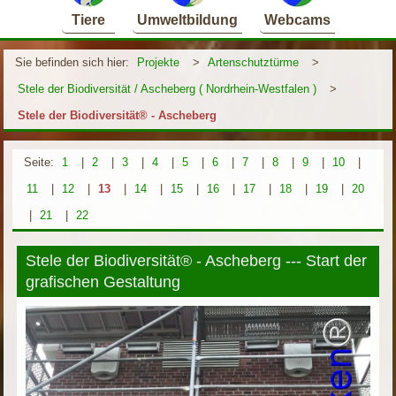
Tiere
Umweltbildung
Webcams
Sie befinden sich hier:
Projekte
>
Artenschutztürme
>
Stele der Biodiversität / Ascheberg ( Nordrhein-Westfalen )
>
Stele der Biodiversität® - Ascheberg
Seite:
1
|
2
|
3
|
4
|
5
|
6
|
7
|
8
|
9
|
10
|
11
|
12
|
13
|
14
|
15
|
16
|
17
|
18
|
19
|
20
|
21
|
22
Stele der Biodiversität® - Ascheberg --- Start der
grafischen Gestaltung