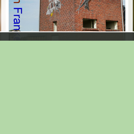
... zeigt sich das Objekt Anfang Oktober 2023 ...
Seite:
1
|
2
|
3
|
4
|
5
|
6
|
7
|
8
|
9
|
10
|
11
|
12
|
13
|
14
|
15
|
16
|
17
|
18
|
19
|
20
|
21
|
22