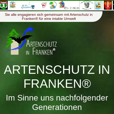
≡
Menü
Sie alle engagieren sich gemeinsam mit Artenschutz in
Franken® für eine intakte Umwelt
ARTENSCHUTZ IN
FRANKEN®
Im Sinne uns nachfolgender
Generationen