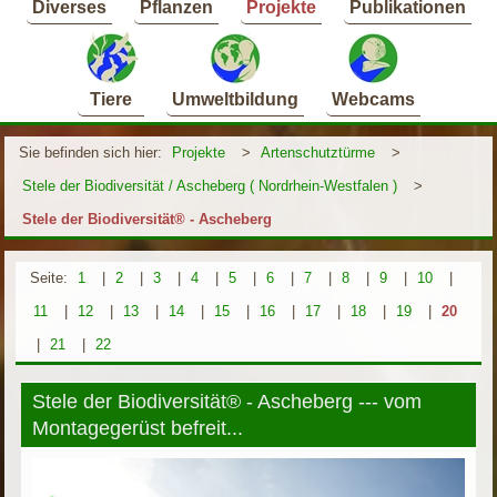
Diverses
Pflanzen
Projekte
Publikationen
Tiere
Umweltbildung
Webcams
Sie befinden sich hier:
Projekte
>
Artenschutztürme
>
Stele der Biodiversität / Ascheberg ( Nordrhein-Westfalen )
>
Stele der Biodiversität® - Ascheberg
Seite:
1
|
2
|
3
|
4
|
5
|
6
|
7
|
8
|
9
|
10
|
11
|
12
|
13
|
14
|
15
|
16
|
17
|
18
|
19
|
20
|
21
|
22
Stele der Biodiversität® - Ascheberg --- vom
Montagegerüst befreit...