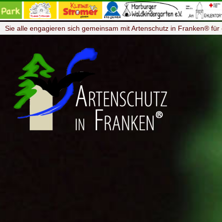
Sie alle engagieren sich gemeinsam mit Artenschutz in Franken® für 