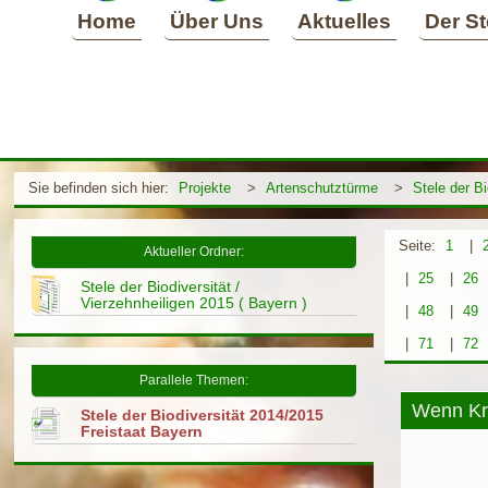
Home
Über Uns
Aktuelles
Der St
Sie befinden sich hier:
Projekte
>
Artenschutztürme
>
Stele der Bi
Seite:
1
|
Aktueller Ordner:
|
25
|
26
Stele der Biodiversität /
Vierzehnheiligen 2015 ( Bayern )
|
48
|
49
|
71
|
72
Parallele Themen:
Wenn Kre
Stele der Biodiversität 2014/2015
Freistaat Bayern