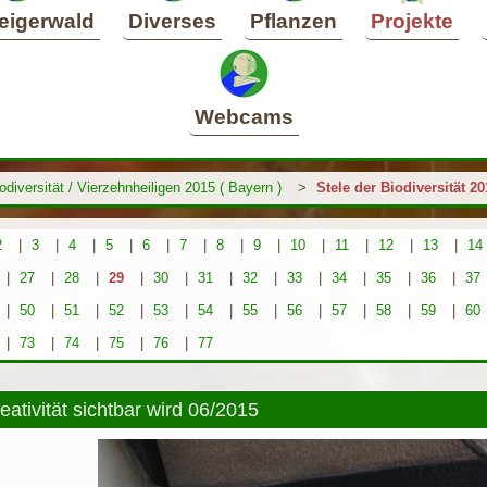
eigerwald
Diverses
Pflanzen
Projekte
Webcams
odiversität / Vierzehnheiligen 2015 ( Bayern )
>
Stele der Biodiversität 2
2
|
3
|
4
|
5
|
6
|
7
|
8
|
9
|
10
|
11
|
12
|
13
|
14
|
27
|
28
|
29
|
30
|
31
|
32
|
33
|
34
|
35
|
36
|
37
|
50
|
51
|
52
|
53
|
54
|
55
|
56
|
57
|
58
|
59
|
60
|
73
|
74
|
75
|
76
|
77
ativität sichtbar wird 06/2015