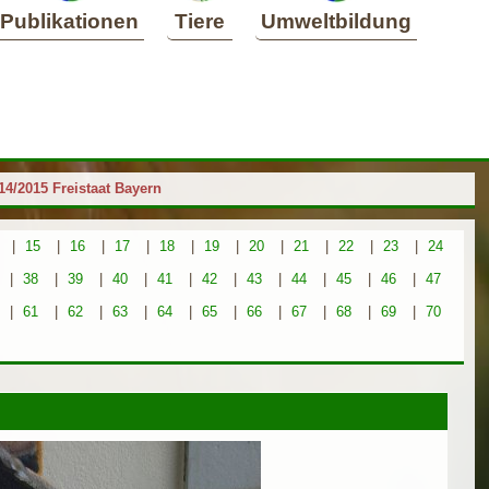
Publikationen
Tiere
Umweltbildung
014/2015 Freistaat Bayern
|
15
|
16
|
17
|
18
|
19
|
20
|
21
|
22
|
23
|
24
|
38
|
39
|
40
|
41
|
42
|
43
|
44
|
45
|
46
|
47
|
61
|
62
|
63
|
64
|
65
|
66
|
67
|
68
|
69
|
70