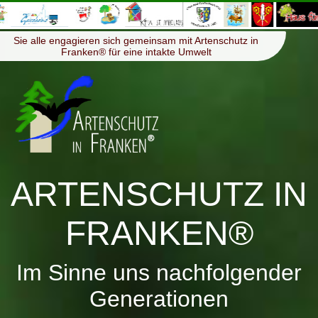
≡
Menü
Sie alle engagieren sich gemeinsam mit Artenschutz in
Franken® für eine intakte Umwelt
ARTENSCHUTZ IN
FRANKEN®
Im Sinne uns nachfolgender
Generationen