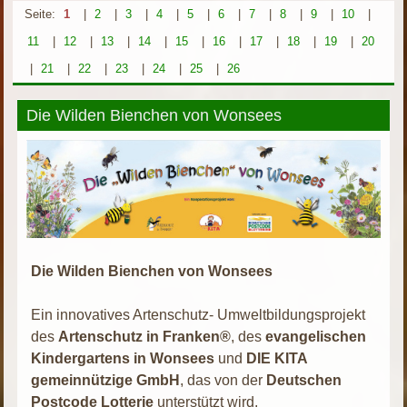
Seite:
1
|
2
|
3
|
4
|
5
|
6
|
7
|
8
|
9
|
10
|
11
|
12
|
13
|
14
|
15
|
16
|
17
|
18
|
19
|
20
|
21
|
22
|
23
|
24
|
25
|
26
Die Wilden Bienchen von Wonsees
Die Wilden Bienchen von Wonsees
Ein innovatives Artenschutz- Umweltbildungsprojekt
des
Artenschutz in Franken®
, des
evangelischen
Kindergartens in Wonsees
und
DIE KITA
gemeinnützige GmbH
, das von der
Deutschen
Postcode Lotterie
unterstützt wird.