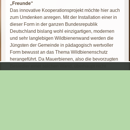
„Freunde“
Das innovative Kooperationsprojekt möchte hier auch
zum Umdenken anregen. Mit der Installation einer in
dieser Form in der ganzen Bundesrepublik
Deutschland bislang wohl einzigartigen, modernen
und sehr langlebigen Wildbienenwand werden die
Jüngsten der Gemeinde in pädagogisch wertvoller
Form bewusst an das Thema Wildbienenschutz
herangeführt. Da Mauerbienen, also die bevorzugten
Besiedler einer solchen Wand, überhaupt nicht
aggressiv sind, können sich die Kinder des
Kindergartens den Tieren gefahrlos nähern und diese
auch in ihrem emsigen Treiben live erleben.
Gleichfalls soll das Projekt dafür sorgen, dass die
Kinder den Respekt und die Achtung für die uns
umgebende Artenvielfalt erlernen und wichtige
Zusammenhänge in spielerischer Form erkennen.
Denn nur, wenn es gelingt, die uns nachfolgende