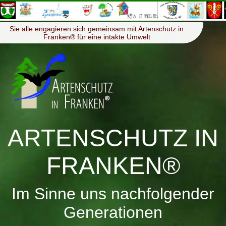
≡
Menü
Sie alle engagieren sich gemeinsam mit Artenschutz in
Franken® für eine intakte Umwelt
ARTENSCHUTZ IN
FRANKEN®
Im Sinne uns nachfolgender
Generationen