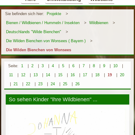
Sie befinden sich hier:
Projekte
>
Bienen / Wildbienen / Hummeln / Insekten
>
Wildbienen
>
Deutschlands "Wilde Bienchen"
>
Die Wilden Bienchen von Wonsees ( Bayern )
>
Die Wilden Bienchen von Wonsees
Seite:
1
|
2
|
3
|
4
|
5
|
6
|
7
|
8
|
9
|
10
|
11
|
12
|
13
|
14
|
15
|
16
|
17
|
18
|
19
|
20
|
21
|
22
|
23
|
24
|
25
|
26
So sehen Kinder "ihre Wildbienen" ...