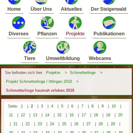
Home
Über Uns
Aktuelles
Der Steigerwald
Diverses
Pflanzen
Projekte
Publikationen
Tiere
Umweltbildung
Webcams
Sie befinden sich hier:
Projekte
>
Schmetterlinge
>
Projekt Schmetterlinge / Ittlingen 2018
>
Schmetterlinge hautnah erleben 2018
Seite:
1
|
2
|
3
|
4
|
5
|
6
|
7
|
8
|
9
|
10
|
11
|
12
|
13
|
14
|
15
|
16
|
17
|
18
|
19
|
20
|
21
|
22
|
23
|
24
|
25
|
26
|
27
|
28
|
29
|
30
|
31
|
32
|
33
|
34
|
35
|
36
|
37
|
38
|
39