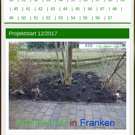
|
40
|
41
|
42
|
43
|
44
|
45
|
46
|
47
|
48
|
49
|
50
|
51
|
52
|
53
|
54
|
55
|
56
|
57
Projektstart 12/2017