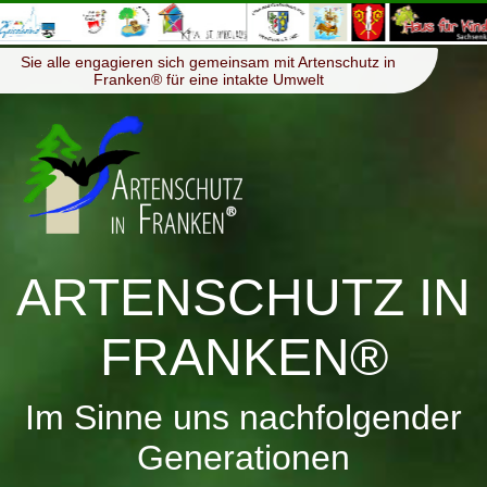
≡
Menü
Sie alle engagieren sich gemeinsam mit Artenschutz in
Franken® für eine intakte Umwelt
ARTENSCHUTZ IN
FRANKEN®
Im Sinne uns nachfolgender
Generationen