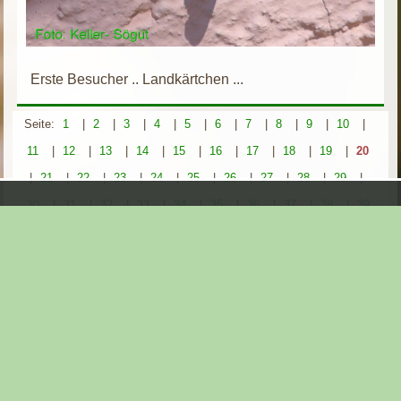
Erste Besucher .. Landkärtchen ...
Seite:
1
|
2
|
3
|
4
|
5
|
6
|
7
|
8
|
9
|
10
|
11
|
12
|
13
|
14
|
15
|
16
|
17
|
18
|
19
|
20
|
21
|
22
|
23
|
24
|
25
|
26
|
27
|
28
|
29
|
30
|
31
|
32
|
33
|
34
|
35
|
36
|
37
|
38
|
39
|
40
|
41
|
42
|
43
|
44
|
45
|
46
|
47
|
48
|
49
|
50
|
51
|
52
|
53
|
54
|
55
|
56
|
57
Aktueller Ordner:
Projekt Schmetterlinge / Ittlingen 2018