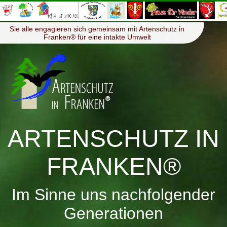
≡
Menü
Sie alle engagieren sich gemeinsam mit Artenschutz in
Franken® für eine intakte Umwelt
ARTENSCHUTZ IN
FRANKEN®
Im Sinne uns nachfolgender
Generationen