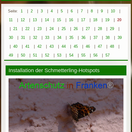
Seite:
1
|
2
|
3
|
4
|
5
|
6
|
7
|
8
|
9
|
10
|
11
|
12
|
13
|
14
|
15
|
16
|
17
|
18
|
19
|
20
|
21
|
22
|
23
|
24
|
25
|
26
|
27
|
28
|
29
|
30
|
31
|
32
|
33
|
34
|
35
|
36
|
37
|
38
|
39
|
40
|
41
|
42
|
43
|
44
|
45
|
46
|
47
|
48
|
49
|
50
|
51
|
52
|
53
|
54
|
55
|
56
|
57
Installation der Schmetterling-Hotspots