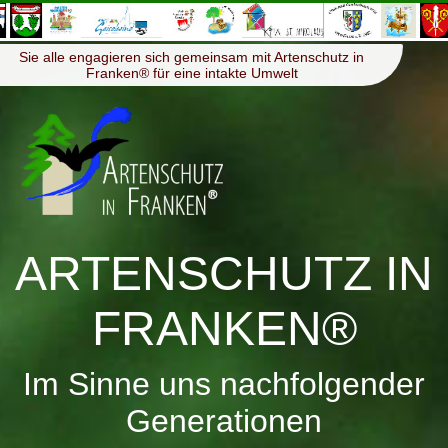
≡
Menü
Sie alle engagieren sich gemeinsam mit Artenschutz in
Franken® für eine intakte Umwelt
ARTENSCHUTZ IN
FRANKEN®
Im Sinne uns nachfolgender
Generationen