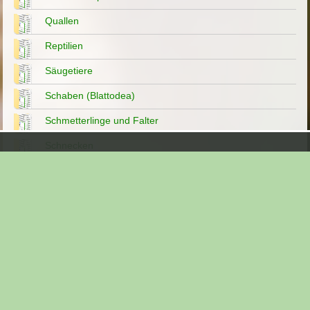
Quallen
Reptilien
Säugetiere
Schaben (Blattodea)
Schmetterlinge und Falter
Schnecken
Schwärmer und Spanner
Skorpione
sonstige Tierarten
Spinnen
Straßenkatzen - Straßenhunde
Vögel