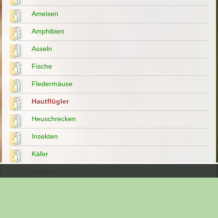
Ameisen
Amphibien
Asseln
Fische
Fledermäuse
Hautflügler
Heuschrecken
Insekten
Käfer
Krebse
Läuse
Libellen