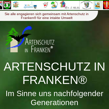
≡
Menü
Sie alle engagieren sich gemeinsam mit Artenschutz in
Franken® für eine intakte Umwelt
ARTENSCHUTZ IN
FRANKEN®
Im Sinne uns nachfolgender
Generationen