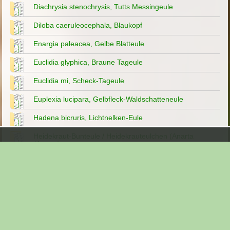
Diachrysia stenochrysis, Tutts Messingeule
Diloba caeruleocephala, Blaukopf
Enargia paleacea, Gelbe Blatteule
Euclidia glyphica, Braune Tageule
Euclidia mi, Scheck-Tageule
Euplexia lucipara, Gelbfleck-Waldschatteneule
Hadena bicruris, Lichtnelken-Eule
Heidekraut-Bunteule / Heidekrauteulchen (Anarta
(Anarta)
Hoplodrina sp., Staubeule
Hypena proboscidalis, Nessel-Schnabeleule
Königskerzen-Mönch,Shargacucullia verbasci
Lacanobia splendens, Feuchtwiesen-Kräutereule