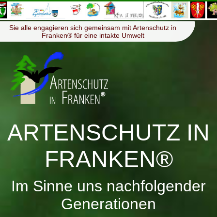
≡
Menü
Sie alle engagieren sich gemeinsam mit Artenschutz in
Franken® für eine intakte Umwelt
ARTENSCHUTZ IN
FRANKEN®
Im Sinne uns nachfolgender
Generationen