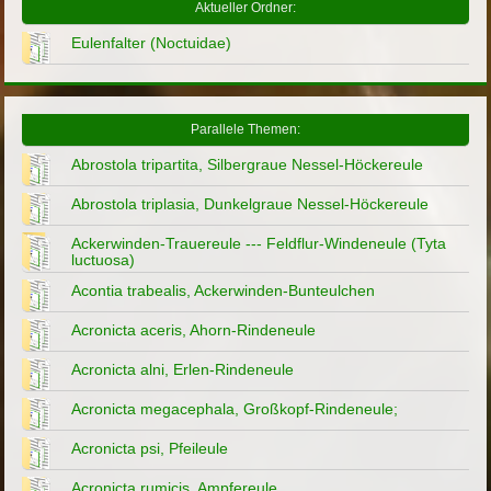
Aktueller Ordner:
Eulenfalter (Noctuidae)
Parallele Themen:
Abrostola tripartita, Silbergraue Nessel-Höckereule
Abrostola triplasia, Dunkelgraue Nessel-Höckereule
Ackerwinden-Trauereule --- Feldflur-Windeneule (Tyta
luctuosa)
Acontia trabealis, Ackerwinden-Bunteulchen
Acronicta aceris, Ahorn-Rindeneule
Acronicta alni, Erlen-Rindeneule
Acronicta megacephala, Großkopf-Rindeneule;
Acronicta psi, Pfeileule
Acronicta rumicis, Ampfereule