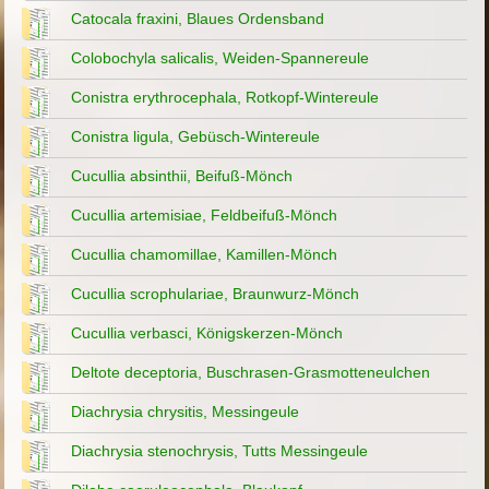
Catocala fraxini, Blaues Ordensband
Colobochyla salicalis, Weiden-Spannereule
Conistra erythrocephala, Rotkopf-Wintereule
Conistra ligula, Gebüsch-Wintereule
Cucullia absinthii, Beifuß-Mönch
Cucullia artemisiae, Feldbeifuß-Mönch
Cucullia chamomillae, Kamillen-Mönch
Cucullia scrophulariae, Braunwurz-Mönch
Cucullia verbasci, Königskerzen-Mönch
Deltote deceptoria, Buschrasen-Grasmotteneulchen
Diachrysia chrysitis, Messingeule
Diachrysia stenochrysis, Tutts Messingeule