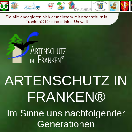
≡
Menü
Sie alle engagieren sich gemeinsam mit Artenschutz in
Franken® für eine intakte Umwelt
ARTENSCHUTZ IN
FRANKEN®
Im Sinne uns nachfolgender
Generationen