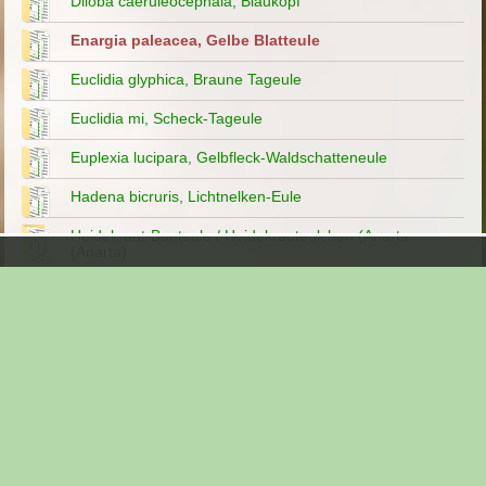
Diloba caeruleocephala, Blaukopf
Enargia paleacea, Gelbe Blatteule
Euclidia glyphica, Braune Tageule
Euclidia mi, Scheck-Tageule
Euplexia lucipara, Gelbfleck-Waldschatteneule
Hadena bicruris, Lichtnelken-Eule
Heidekraut-Bunteule / Heidekrauteulchen (Anarta
(Anarta)
Hoplodrina sp., Staubeule
Hypena proboscidalis, Nessel-Schnabeleule
Königskerzen-Mönch,Shargacucullia verbasci
Lacanobia splendens, Feuchtwiesen-Kräutereule
Lacanobia suasa, Veränderliche Kräutereule
Laspeyria flexula, Sicheleule