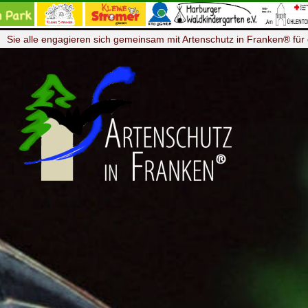
Sie alle engagieren sich gemeinsam mit Artenschutz in Franken® für 