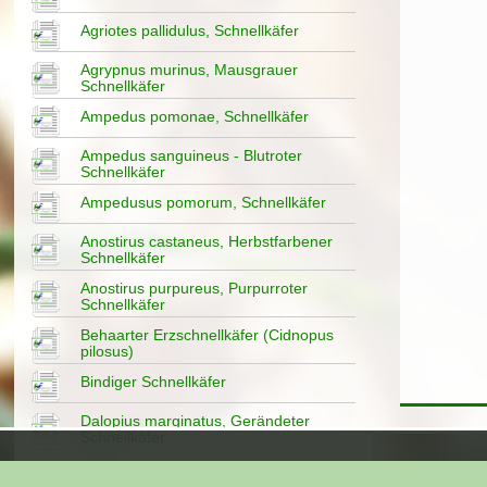
Agriotes pallidulus, Schnellkäfer
Agrypnus murinus, Mausgrauer
Schnellkäfer
Ampedus pomonae, Schnellkäfer
Ampedus sanguineus - Blutroter
Schnellkäfer
Ampedusus pomorum, Schnellkäfer
Anostirus castaneus, Herbstfarbener
Schnellkäfer
Anostirus purpureus, Purpurroter
Schnellkäfer
Behaarter Erzschnellkäfer (Cidnopus
pilosus)
Bindiger Schnellkäfer
Dalopius marginatus, Gerändeter
Schnellkäfer
Dalopius marginatus, Gerändeter
Schnellkäfer