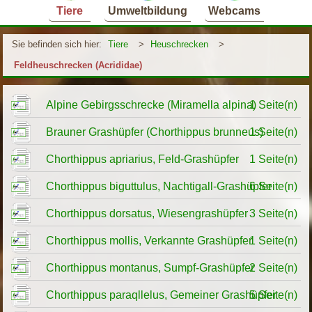
Tiere
Umweltbildung
Webcams
Sie befinden sich hier:
Tiere
>
Heuschrecken
>
Feldheuschrecken (Acrididae)
Alpine Gebirgsschrecke (Miramella alpina)
1 Seite(n)
Brauner Grashüpfer (Chorthippus brunneus)
1 Seite(n)
Chorthippus apriarius, Feld-Grashüpfer
1 Seite(n)
Chorthippus biguttulus, Nachtigall-Grashüpfer
6 Seite(n)
Chorthippus dorsatus, Wiesengrashüpfer
3 Seite(n)
Chorthippus mollis, Verkannte Grashüpfer
1 Seite(n)
Chorthippus montanus, Sumpf-Grashüpfer
2 Seite(n)
Chorthippus paraqllelus, Gemeiner Grashüpfer
5 Seite(n)