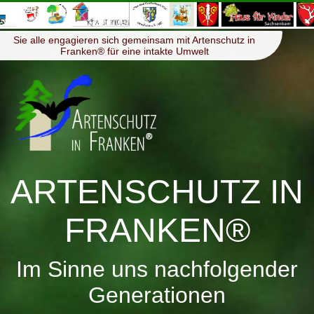
≡
Menü
Sie alle engagieren sich gemeinsam mit Artenschutz in
Franken® für eine intakte Umwelt
ARTENSCHUTZ IN
FRANKEN®
Im Sinne uns nachfolgender
Generationen