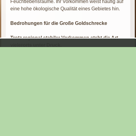
Feuchtlebensräume. Ihr Vorkommen weist häufig auf
eine hohe ökologische Qualität eines Gebietes hin.
Bedrohungen für die Große Goldschrecke
Trotz regional stabiler Vorkommen steht die Art
vielerorts unter Druck.
Verlust von Feuchtlebensräumen
Die Entwässerung von Mooren, Nasswiesen und
Feuchtflächen zählt zu den größten
Gefährdungsursachen. Gehen solche
Lebensräume verloren, verschwinden oft auch
die Populationen der Großen Goldschrecke.
Intensive Landnutzung
Häufige Mahd, starke Düngung und die
Umwandlung naturnaher Wiesen in intensiv
bewirtschaftete Flächen reduzieren die