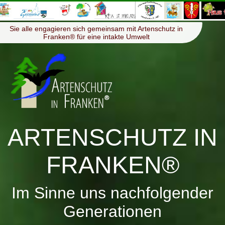
≡
Menü
Sie alle engagieren sich gemeinsam mit Artenschutz in
Franken® für eine intakte Umwelt
ARTENSCHUTZ IN
FRANKEN®
Im Sinne uns nachfolgender
Generationen