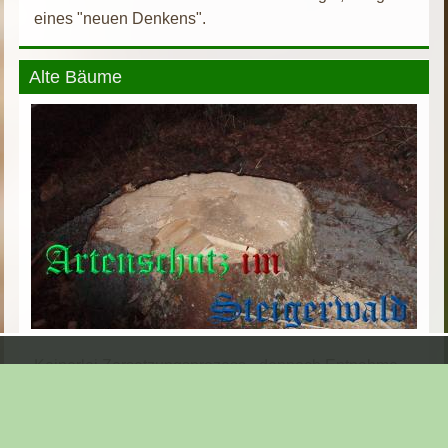
eines "neuen Denkens".
Alte Bäume
Keinerlei Zersetzungsprozess - dennoch Entnahme
einer über 120 Jahre alten Dorflinde - was unsere
Vorfahren noch achteten wird von ihren Enkeln
eliminiert.