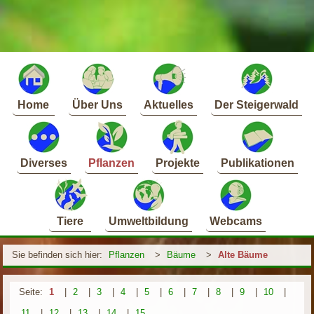
Home
Über Uns
Aktuelles
Der Steigerwald
Diverses
Pflanzen
Projekte
Publikationen
Tiere
Umweltbildung
Webcams
Sie befinden sich hier:
Pflanzen
>
Bäume
>
Alte Bäume
Seite:
1
|
2
|
3
|
4
|
5
|
6
|
7
|
8
|
9
|
10
|
11
|
12
|
13
|
14
|
15