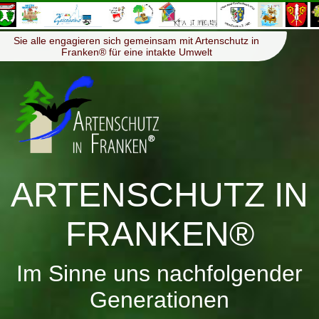
≡
Menü
Sie alle engagieren sich gemeinsam mit Artenschutz in
Franken® für eine intakte Umwelt
ARTENSCHUTZ IN
FRANKEN®
Im Sinne uns nachfolgender
Generationen