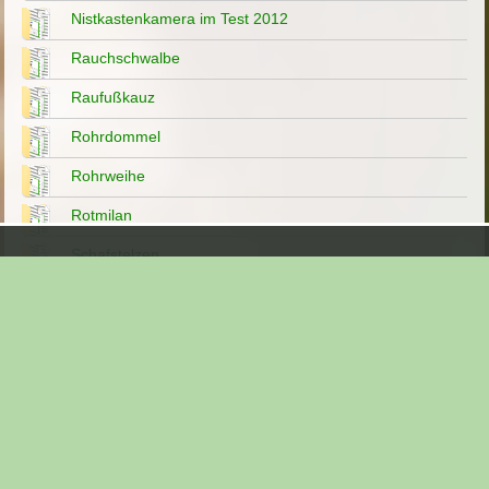
Nistkastenkamera im Test 2012
Rauchschwalbe
Raufußkauz
Rohrdommel
Rohrweihe
Rotmilan
Schafstelzen
Schleiereule
Schneeeulen
Schwarzmilan
Schwarzspecht
Schwarzstörche