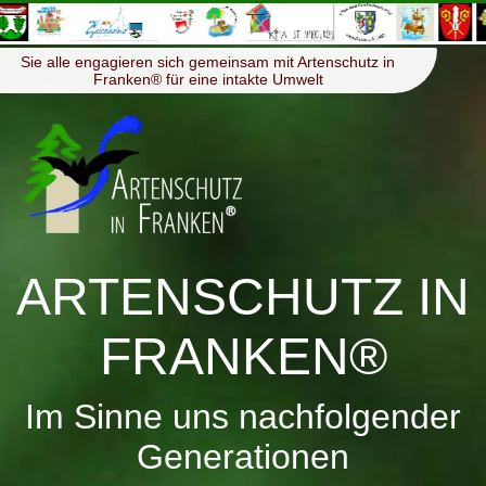
≡
Menü
Sie alle engagieren sich gemeinsam mit Artenschutz in
Franken® für eine intakte Umwelt
ARTENSCHUTZ IN
FRANKEN®
Im Sinne uns nachfolgender
Generationen