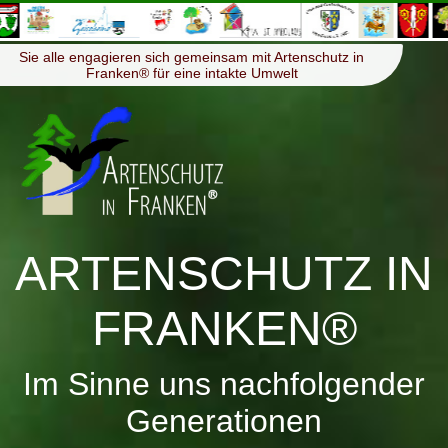
≡
Menü
Sie alle engagieren sich gemeinsam mit Artenschutz in
Franken® für eine intakte Umwelt
ARTENSCHUTZ IN
FRANKEN®
Im Sinne uns nachfolgender
Generationen