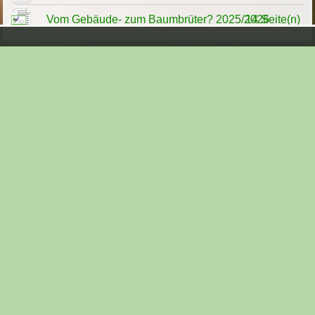
Vom Gebäude- zum Baumbrüter? 2025/2026
14 Seite(n)
Aktueller Ordner:
Vögel
Parallele Themen:
Auerwild
Baumfalke
Birkwild
Dohlen
Eisvögel
Feldlerche