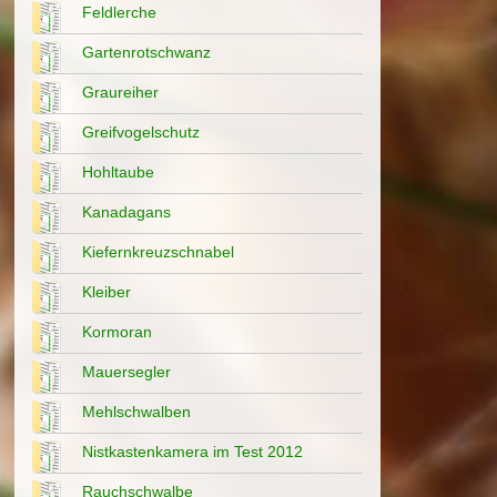
Feldlerche
Gartenrotschwanz
Graureiher
Greifvogelschutz
Hohltaube
Kanadagans
Kiefernkreuzschnabel
Kleiber
Kormoran
Mauersegler
Mehlschwalben
Nistkastenkamera im Test 2012
Rauchschwalbe