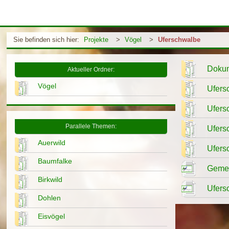
Sie befinden sich hier:
Projekte
>
Vögel
>
Uferschwalbe
Dokum
Aktueller Ordner:
Vögel
Ufers
Ufers
Parallele Themen:
Ufers
Auerwild
Ufers
Baumfalke
Gemei
Birkwild
Ufers
Dohlen
Eisvögel