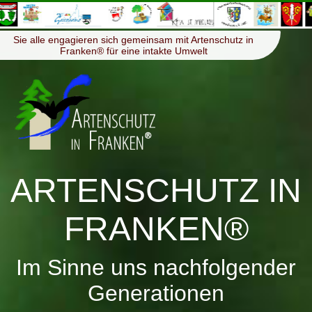
≡
Menü
Sie alle engagieren sich gemeinsam mit Artenschutz in
Franken® für eine intakte Umwelt
ARTENSCHUTZ IN
FRANKEN®
Im Sinne uns nachfolgender
Generationen