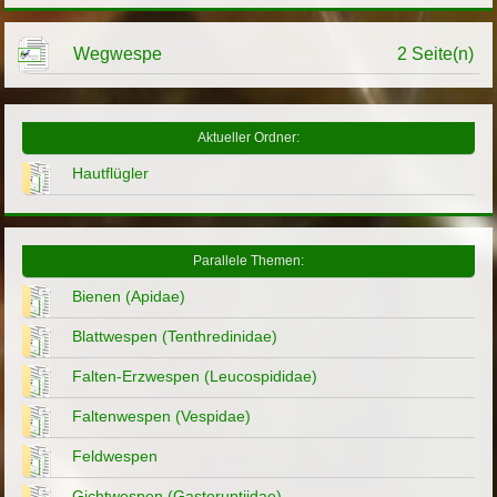
Wegwespe
2 Seite(n)
Aktueller Ordner:
Hautflügler
Parallele Themen:
Bienen (Apidae)
Blattwespen (Tenthredinidae)
Falten-Erzwespen (Leucospididae)
Faltenwespen (Vespidae)
Feldwespen
Gichtwespen (Gasteruptiidae)