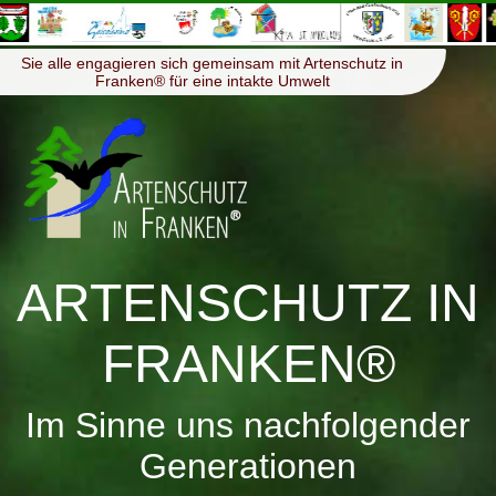
≡
Menü
Sie alle engagieren sich gemeinsam mit Artenschutz in
Franken® für eine intakte Umwelt
ARTENSCHUTZ IN
FRANKEN®
Im Sinne uns nachfolgender
Generationen